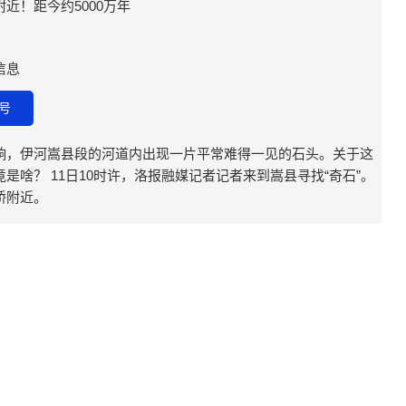
近！距今约5000万年
信息
号
影响，伊河嵩县段的河道内出现一片平常难得一见的石头。关于这
是啥？ 11日10时许，洛报融媒记者记者来到嵩县寻找“奇石”。
桥附近。