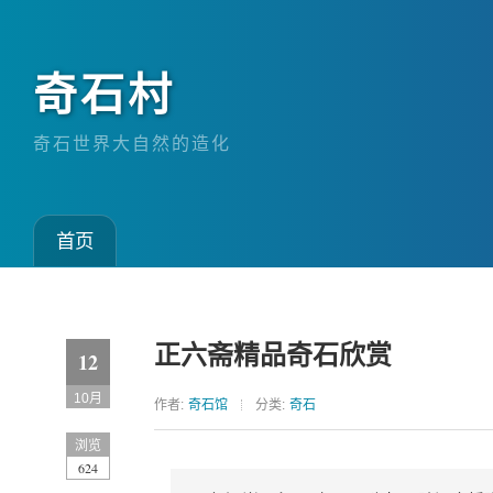
奇石村
奇石世界大自然的造化
首页
正六斋精品奇石欣赏
12
10月
作者:
奇石馆
分类:
奇石
浏览
624