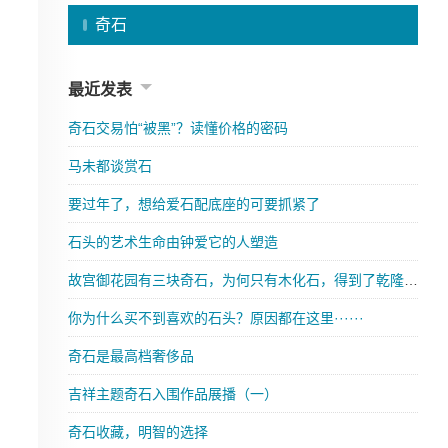
奇石
最近发表
奇石交易怕“被黑”？读懂价格的密码
马未都谈赏石
要过年了，想给爱石配底座的可要抓紧了
石头的艺术生命由钟爱它的人塑造
故宫御花园有三块奇石，为何只有木化石，得到了乾隆的题字
你为什么买不到喜欢的石头？原因都在这里······
奇石是最高档奢侈品
吉祥主题奇石入围作品展播（一）
奇石收藏，明智的选择