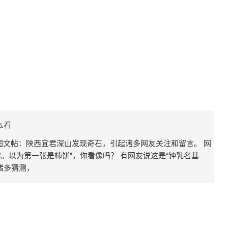
么看
条图文帖：陕西宜君深山发现奇石，引起诸多网友关注和留言。 网
。以为第一张是柿饼”，你看像吗？ 有网友说这是“钟乳名基
”诸多猜测，