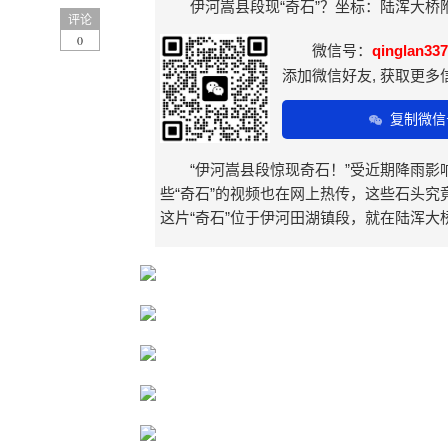
伊河嵩县段现“奇石”？坐标：陆浑大桥附
评论
0
微信号：
qinglan337
添加微信好友, 获取更多
复制微信
“伊河嵩县段惊现奇石！”受近期降雨
些“奇石”的视频也在网上热传，这些石头究竟
这片“奇石”位于伊河田湖镇段，就在陆浑大