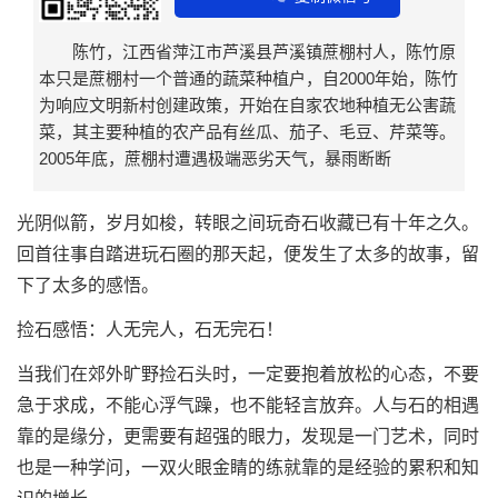
陈竹，江西省萍江市芦溪县芦溪镇蔗棚村人，陈竹原
本只是蔗棚村一个普通的蔬菜种植户，自2000年始，陈竹
为响应文明新村创建政策，开始在自家农地种植无公害蔬
菜，其主要种植的农产品有丝瓜、茄子、毛豆、芹菜等。
2005年底，蔗棚村遭遇极端恶劣天气，暴雨断断
光阴似箭，岁月如梭，转眼之间玩
奇石
收藏已有十年之久。
回首往事自踏进玩石圈的那天起，便发生了太多的故事，留
下了太多的感悟。
捡石感悟：人无完人，石无完石！
当我们在郊外旷野捡石头时，一定要抱着放松的心态，不要
急于求成，不能心浮气躁，也不能轻言放弃。人与石的相遇
靠的是缘分，更需要有超强的眼力，发现是一门艺术，同时
也是一种学问，一双火眼金睛的练就靠的是经验的累积和知