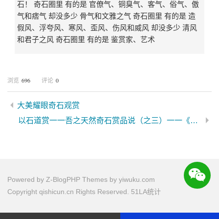
石！ 奇石圈里 有的是 官僚气、铜臭气、客气、俗气、傲
气和痞气 却没多少 骨气和文雅之气 奇石圈里 有的是 造
假风、浮夸风、寒风、歪风、伤风和威风 却没多少 清风
和君子之风 奇石圈里 有的是 鉴赏家、艺术
696
0
浏览
评论
大美耀眼奇石观赏
以石道赏一一吾之天然奇石赏品说（之三）一一《岁月》
Powered by
Z-BlogPHP
Themes by
yiwuku.com
Copyright qishicun.cn Rights Reserved.
51LA统计