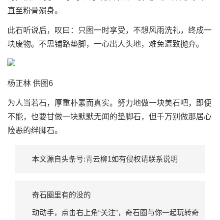
直至粉骨殒身。
此石听说后，叹曰：只图一时享受，不想风雨洗礼，终成一
块废物。不思铺路垫脚，一心出人头地，难免遭致抛弃。
杨正林 供图6
为人当若石，厚重朴素而真实。努力地做一块美石吧，即便
不能，也要甘做一块默默无闻的垫脚石，但千万别做那居心
险恶的绊脚石。
本文源自头条号:青云柳1如有侵权请联系说明
奇石圈里有的没的
动动手，点击右上角“关注”，奇石圈与你一起玩转奇