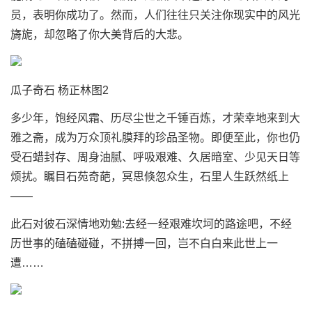
员，表明你成功了。然而，人们往往只关注你现实中的风光
旖旎，却忽略了你大美背后的大悲。
瓜子奇石 杨正林图2
多少年，饱经风霜、历尽尘世之千锤百炼，才荣幸地来到大
雅之斋，成为万众顶礼膜拜的珍品圣物。即便至此，你也仍
受
石蜡
封存、周身油腻、呼吸艰难、久居暗室、少见天日等
烦扰。瞩目石苑奇葩，冥思倏忽众生，石里人生跃然纸上
——
此石对彼石深情地劝勉:去经一经艰难坎坷的路途吧，不经
历世事的磕磕碰碰，不拼搏一回，岂不白白来此世上一
遭……