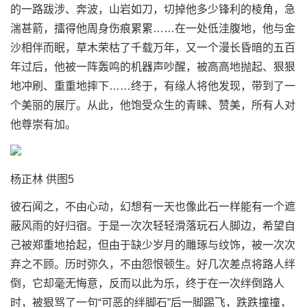
的一路跋涉、奔波，山岩如刀，切掉他多少锋利的棱角，急
湍甚箭，擂得他周身伤痕累累……在一处低洼腹地，他与金
沙相伴而眠，草木荣枯了千载万年，又一个漫长昏暗的五百
年过后，他被一阵轰鸣的机器声吵醒，被高高地抛起、狠狠
地冲刷、重重地摔下……终于，有缘人将他发现，带到了一
个美丽的展厅。从此，他饱受众生的青睐、赞美，所有人对
他尊崇有加。
杨正林 供图5
彼石闻之，不由心动，幻想有一天也像此石一样能有一个遮
蔽风雨的好归宿。于是一次次轻轻滑落
玩石
人脚边，希望自
己被郑重地拾起，但由于缺少岁月的雕琢与纹饰，被一次次
弃之不顾。历时弥久，不由怨恨顿生。好几次差点将路人绊
倒，它却毫无悔意，反而以此为乐，终于在一次绊倒路人
时，被狠骂了一句“可恶的绊脚石”后一脚踢飞，跌跌撞撞，