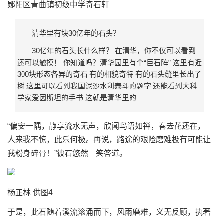
郧阳区青曲镇初级中学奇石轩
清华里有块30亿年的石头？
30亿年的石头长什么样？ 在清华，你不仅可以看到
还可以触摸！ 你知道吗？清华园里有个“巨石阵” 这里有近
300块形态各异的奇石 有的相貌奇特 有的石头缝里长出了
树 这里可以看到我国泥沙水利泰斗的题字 还能看到大科
学家爱因斯坦的手书 这就是清华里的——
“偏安一隅，静享流水无声，欣闻鸟语如禅，春去花还在，
人来我不惊，此乐何极。再说，路途的艰险磨难极有可能让
我粉身碎骨！”彼石悠然一笑答道。
杨正林 供图4
于是，此石随着溪流滚涌而下，风雨磨难，义无反顾，执著