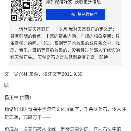
添加微信好友, 获取更多信息
复制微信号
请欣赏天然奇石一一岁月 我对天然奇石的定义是：
具有鲜明的看点，丰富的赏品内涵，广阔的想象空间；具
备雕塑、绘画、书法、篆刻等艺术效果的或具备文学、戏
剧、音乐、舞蹈等意韵效果的，没有经过丝毫人工修饰的
纯天然石头。 天然奇石之奇从低到高有五奇，即特
文／吴兴林 来源：汉江文艺2011.9.30
杨正林 供图1
畅游郧阳区青曲中学汉江文化展阅室，千余块美石，令人驻
足忘返，遐思万千——
能成为一块美石被人收藏，是极其幸运的。作为石头中的一