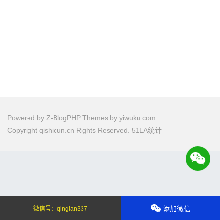
Powered by
Z-BlogPHP
Themes by
yiwuku.com
Copyright qishicun.cn Rights Reserved.
51LA统计
添加微信
微信号：
qinglan337