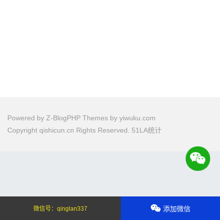
Powered by
Z-BlogPHP
Themes by
yiwuku.com
Copyright qishicun.cn Rights Reserved.
51LA统计
添加微信
微信号：
qinglan337